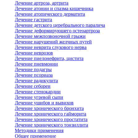
Лечение артроза, артрита
Лечение атонии и спазма кишечника
Лечение атопического дерматита
Лечение гастрита
Лечение детского церебрального паралича
Лечение деформирующего остеоартроза
Лечение межпозвоночной грыжи
Лечение нарушений желчных путей
Лечение неврита слухового нерва
Лечение неврозов
Лечение пиелонефрита, цистита
Лечение пневмонии
Лечение подагры
Лечение псориаза
Лечение радикулита
Лечение себореи
Лечение стенокардии
Лечение угревой сыпи
Лечение ушибов и вывихов
Лечение хронического бронхита
Лечение хронического гайморита
Лечение хронического простатита
Лечение хронического тонзиллита
Методики применения
Общее применение