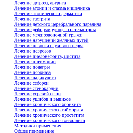
Лечение артроза, артрита
Лечение атонии и спазма кишечника
Лечение атопического дерматита
Лечение гастрита
Лечение детского церебрального паралича
Лечение деформирующего остеоартроза
Лечение межпозвоночной грыжи
Лечение нарушений желчных путей
Лечение неврита слухового нерва
Лечение неврозов
Лечение пиелонефрита, цистита
Лечение пневмонии
Лечение подагры
Лечение псориаза
Лечение радикулита
Лечение себореи
Лечение стенокардии
Лечение угревой сыпи
Лечение ушибов и вывихов
Лечение хронического бронхита
Лечение хронического гайморита
Лечение хронического простатита
Лечение хронического тонзиллита
Методики применения
Общее применение