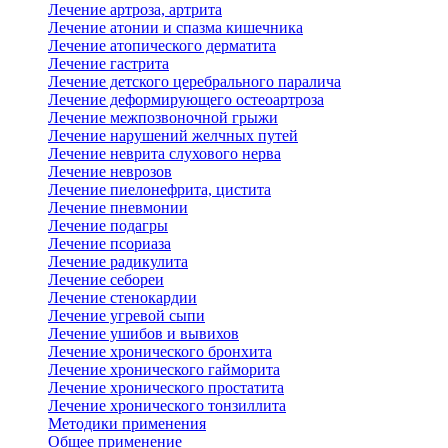
Лечение артроза, артрита
Лечение атонии и спазма кишечника
Лечение атопического дерматита
Лечение гастрита
Лечение детского церебрального паралича
Лечение деформирующего остеоартроза
Лечение межпозвоночной грыжи
Лечение нарушений желчных путей
Лечение неврита слухового нерва
Лечение неврозов
Лечение пиелонефрита, цистита
Лечение пневмонии
Лечение подагры
Лечение псориаза
Лечение радикулита
Лечение себореи
Лечение стенокардии
Лечение угревой сыпи
Лечение ушибов и вывихов
Лечение хронического бронхита
Лечение хронического гайморита
Лечение хронического простатита
Лечение хронического тонзиллита
Методики применения
Общее применение