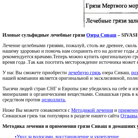
Иловые сульфидные лечебные грязи
Озера Сиваш
– SIVAS
Лечение целебными грязями, пожалуй, столь же древнее, скол
нашему здоровью и помочь нам сохранить его на долгие годы 
рекомендуется врачами.Теперь можно купить оригинальную гр
время года .Так как посетить месторождение источника может 
У нас Вы сможете приобрести
лечебную грязь
озера Сиваш,
ро
нашей компании является оригинальной и эксклюзивной, полн
Тысячи людей стран СНГ и Европы уже убедились на себе и и
минералами и органическими веществами. Сивашская грязь в
средством против
целюллита.
Ниже Вы можете ознакомится с
Методикой лечения
и
примене
Сивашская грязь так популярна в разделе нашего сайта
Отзывы
Методика лечения и применения грязи Сиваш в домашних 
•Уход за волосами, восстановление и укрепление