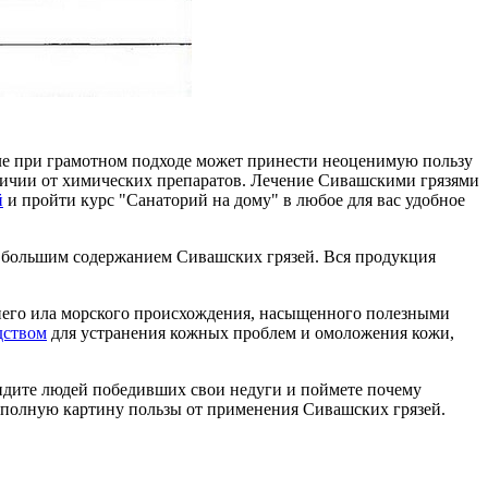
деле при грамотном подходе может принести неоценимую пользу
тличии от химических препаратов. Лечение Сивашскими грязями
й
и пройти курс "Санаторий на дому" в любое для вас удобное
 большим содержанием Сивашских грязей. Вся продукция
него ила морского происхождения, насыщенного полезными
дством
для устранения кожных проблем и омоложения кожи,
идите людей победивших свои недуги и поймете почему
полную картину пользы от применения Сивашских грязей.