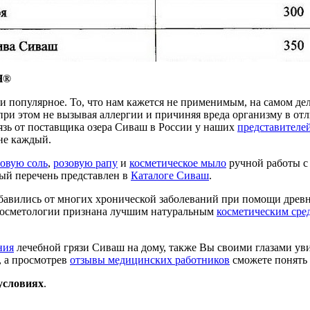
H®
ь и популярное. То, что нам кажется не применимым, на самом 
,при этом не вызывая аллергии и причиняя вреда организму в о
язь от поставщика озера Сиваш в России у наших
представителе
не каждый.
зовую соль
,
розовую рапу
и
косметическое мыло
ручной работы с
ый перечень представлен в
Каталоге Сиваш
.
збавились от многих хронической заболеваний при помощи древ
 косметологии признана лучшим натуральным
косметическим сре
ния
лечебной грязи Сиваш на дому, также Вы своими глазами ув
, а просмотрев
отзывы медицинских работников
сможете понять 
условиях
.