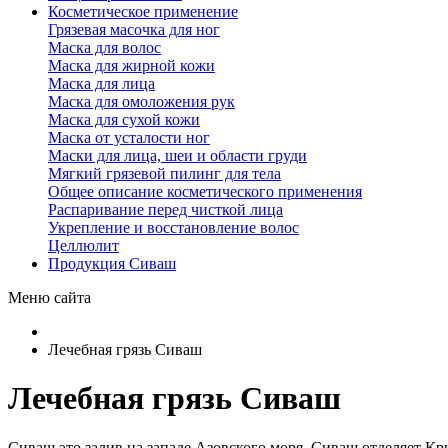
Косметическое применение
Грязевая масочка для ног
Маска для волос
Маска для жирной кожи
Маска для лица
Маска для омоложения рук
Маска для сухой кожи
Маска от усталости ног
Маски для лица, шеи и области груди
Мягкий грязевой пилинг для тела
Общее описание косметического применения
Распаривание перед чисткой лица
Укрепление и восстановление волос
Целлюлит
Продукция Сиваш
Меню сайта
Лечебная грязь Сиваш
Лечебная грязь Сиваш
Сиваш это залив на западе Азовского моря. Сиваш отделяет К