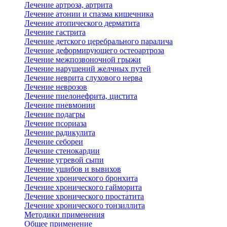
Лечение артроза, артрита
Лечение атонии и спазма кишечника
Лечение атопического дерматита
Лечение гастрита
Лечение детского церебрального паралича
Лечение деформирующего остеоартроза
Лечение межпозвоночной грыжи
Лечение нарушений желчных путей
Лечение неврита слухового нерва
Лечение неврозов
Лечение пиелонефрита, цистита
Лечение пневмонии
Лечение подагры
Лечение псориаза
Лечение радикулита
Лечение себореи
Лечение стенокардии
Лечение угревой сыпи
Лечение ушибов и вывихов
Лечение хронического бронхита
Лечение хронического гайморита
Лечение хронического простатита
Лечение хронического тонзиллита
Методики применения
Общее применение