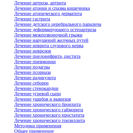
Лечение артроза, артрита
Лечение атонии и спазма кишечника
Лечение атопического дерматита
Лечение гастрита
Лечение детского церебрального паралича
Лечение деформирующего остеоартроза
Лечение межпозвоночной грыжи
Лечение нарушений желчных путей
Лечение неврита слухового нерва
Лечение неврозов
Лечение пиелонефрита, цистита
Лечение пневмонии
Лечение подагры
Лечение псориаза
Лечение радикулита
Лечение себореи
Лечение стенокардии
Лечение угревой сыпи
Лечение ушибов и вывихов
Лечение хронического бронхита
Лечение хронического гайморита
Лечение хронического простатита
Лечение хронического тонзиллита
Методики применения
Общее применение