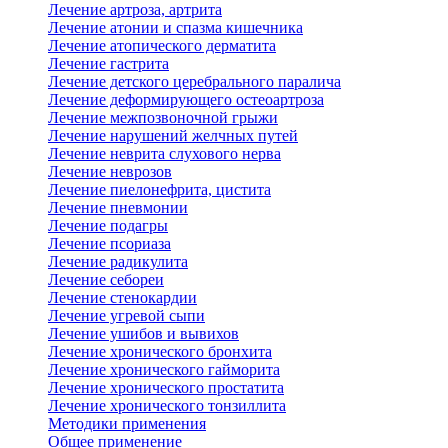
Лечение артроза, артрита
Лечение атонии и спазма кишечника
Лечение атопического дерматита
Лечение гастрита
Лечение детского церебрального паралича
Лечение деформирующего остеоартроза
Лечение межпозвоночной грыжи
Лечение нарушений желчных путей
Лечение неврита слухового нерва
Лечение неврозов
Лечение пиелонефрита, цистита
Лечение пневмонии
Лечение подагры
Лечение псориаза
Лечение радикулита
Лечение себореи
Лечение стенокардии
Лечение угревой сыпи
Лечение ушибов и вывихов
Лечение хронического бронхита
Лечение хронического гайморита
Лечение хронического простатита
Лечение хронического тонзиллита
Методики применения
Общее применение