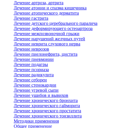
Лечение артроза, артрита
Лечение атонии и спазма кишечника
Лечение атопического дерматита
Лечение гастрита
Лечение детского церебрального паралича
Лечение деформирующего остеоартроза
Лечение межпозвоночной грыжи
Лечение нарушений желчных путей
Лечение неврита слухового нерва
Лечение неврозов
Лечение пиелонефрита, цистита
Лечение пневмонии
Лечение подагры
Лечение псориаза
Лечение радикулита
Лечение себореи
Лечение стенокардии
Лечение угревой сыпи
Лечение ушибов и вывихов
Лечение хронического бронхита
Лечение хронического гайморита
Лечение хронического простатита
Лечение хронического тонзиллита
Методики применения
Общее применение